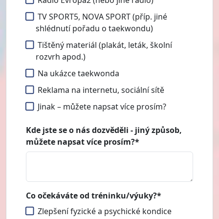
Rádio Evropa2 (nebo jiné rádio)
TV SPORT5, NOVA SPORT (příp. jiné
shlédnutí pořadu o taekwondu)
Tištěný materiál (plakát, leták, školní
rozvrh apod.)
Na ukázce taekwonda
Reklama na internetu, sociální sítě
Jinak – můžete napsat více prosím?
Kde jste se o nás dozvěděli - jiný způsob,
můžete napsat více prosím?*
Co očekáváte od tréninku/výuky?*
Zlepšení fyzické a psychické kondice