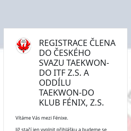
REGISTRACE ČLENA
DO ČESKÉHO
SVAZU TAEKWON-
DO ITF Z.S. A
ODDÍLU
TAEKWON-DO
KLUB FÉNIX, Z.S.
Vítáme Vás mezi Fénixe.
Již stačí jen vyplnit přihlášku a budeme se